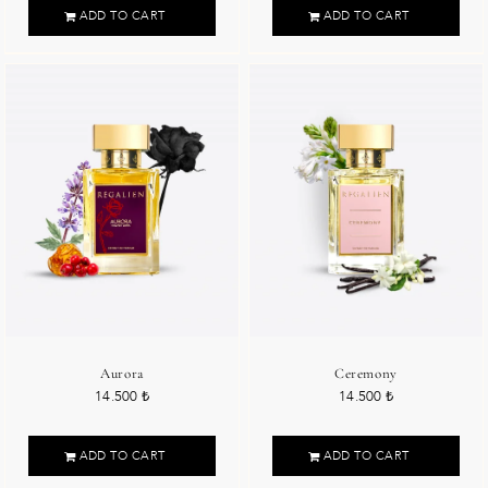
ADD TO CART
ADD TO CART
Aurora
Ceremony
14.500
₺
14.500
₺
ADD TO CART
ADD TO CART