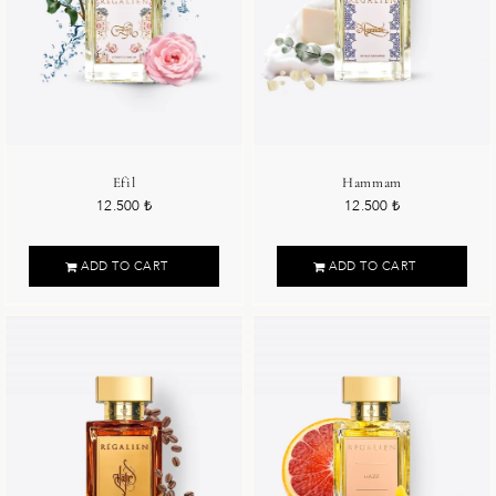
Efil
Hammam
12.500
₺
12.500
₺
ADD TO CART
ADD TO CART