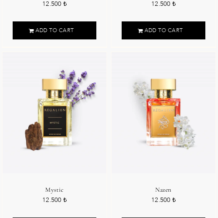
12.500
₺
12.500
₺
ADD TO CART
ADD TO CART
Mystic
Nazen
12.500
₺
12.500
₺