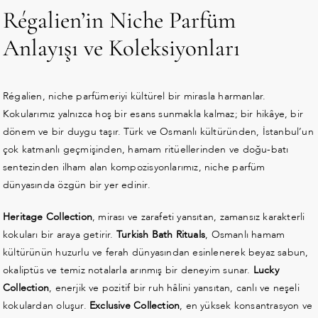
Régalien’in Niche Parfüm
Anlayışı ve Koleksiyonları
Régalien, niche parfümeriyi kültürel bir mirasla harmanlar.
Kokularımız yalnızca hoş bir esans sunmakla kalmaz; bir hikâye, bir
dönem ve bir duygu taşır. Türk ve Osmanlı kültüründen, İstanbul’un
çok katmanlı geçmişinden, hamam ritüellerinden ve doğu-batı
sentezinden ilham alan kompozisyonlarımız, niche parfüm
dünyasında özgün bir yer edinir.
Heritage Collection
, mirası ve zarafeti yansıtan, zamansız karakterli
kokuları bir araya getirir.
Turkish Bath Rituals
, Osmanlı hamam
kültürünün huzurlu ve ferah dünyasından esinlenerek beyaz sabun,
okaliptüs ve temiz notalarla arınmış bir deneyim sunar.
Lucky
Collection
, enerjik ve pozitif bir ruh hâlini yansıtan, canlı ve neşeli
kokulardan oluşur.
Exclusive Collection
, en yüksek konsantrasyon ve