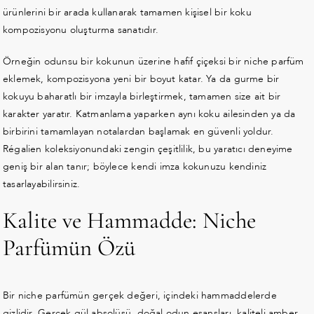
ürünlerini bir arada kullanarak tamamen kişisel bir koku
kompozisyonu oluşturma sanatıdır.
Örneğin odunsu bir kokunun üzerine hafif çiçeksi bir niche parfüm
eklemek, kompozisyona yeni bir boyut katar. Ya da gurme bir
kokuyu baharatlı bir imzayla birleştirmek, tamamen size ait bir
karakter yaratır. Katmanlama yaparken aynı koku ailesinden ya da
birbirini tamamlayan notalardan başlamak en güvenli yoldur.
Régalien koleksiyonundaki zengin çeşitlilik, bu yaratıcı deneyime
geniş bir alan tanır; böylece kendi imza kokunuzu kendiniz
tasarlayabilirsiniz.
Kalite ve Hammadde: Niche
Parfümün Özü
Bir niche parfümün gerçek değeri, içindeki hammaddelerde
gizlidir. Gerçek gül absolüsü, doğal odun esansları, kaliteli amber,