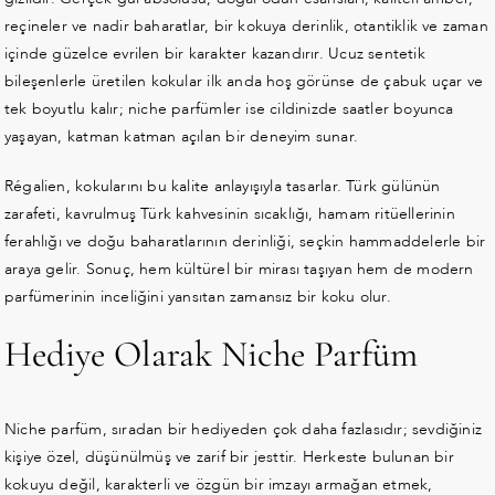
reçineler ve nadir baharatlar, bir kokuya derinlik, otantiklik ve zaman
içinde güzelce evrilen bir karakter kazandırır. Ucuz sentetik
bileşenlerle üretilen kokular ilk anda hoş görünse de çabuk uçar ve
tek boyutlu kalır; niche parfümler ise cildinizde saatler boyunca
yaşayan, katman katman açılan bir deneyim sunar.
Régalien, kokularını bu kalite anlayışıyla tasarlar. Türk gülünün
zarafeti, kavrulmuş Türk kahvesinin sıcaklığı, hamam ritüellerinin
ferahlığı ve doğu baharatlarının derinliği, seçkin hammaddelerle bir
araya gelir. Sonuç, hem kültürel bir mirası taşıyan hem de modern
parfümerinin inceliğini yansıtan zamansız bir koku olur.
Hediye Olarak Niche Parfüm
Niche parfüm, sıradan bir hediyeden çok daha fazlasıdır; sevdiğiniz
kişiye özel, düşünülmüş ve zarif bir jesttir. Herkeste bulunan bir
kokuyu değil, karakterli ve özgün bir imzayı armağan etmek,