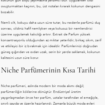
kokunun gün boyu yayılmasına yardımcı olur. Uygularken cildi
ovuşturmaktan kaçının; bu, üst notaları kırarak kokunun dengesini
bozabilir.
Nemli cilt, kokuyu daha uzun süre tutar; bu nedenle parfümü duş
sonrası, cildiniz hafif nemliyken veya kokusuz bir nemlendirici
üzerine uygulamak kalıcılığı artırır. Extrait de Parfum yüksek
konsantrasyonlu olduğundan az miktar yeterlidir; birkaç sıkım, zarif
ve etkileyici bir iz bırakmak için idealdir. Parfümlerinizi doğrudan
güneş ışığından ve ısıdan uzak, serin bir yerde saklamak, kokunun
kalitesini uzun süre korur.
Niche Parfümerinin Kısa Tarihi
Niche parfümeri, aslında modern bir moda akımı değil;
parfümeriliğin köklerine dönüştür. Endüstriyel üretim
yaygınlaşmadan önce her parfüm, ustalar tarafından el emeğiyle,
sınırlı sayıda ve özenle hazırlanırdı. Zamanla büyük moda evleri