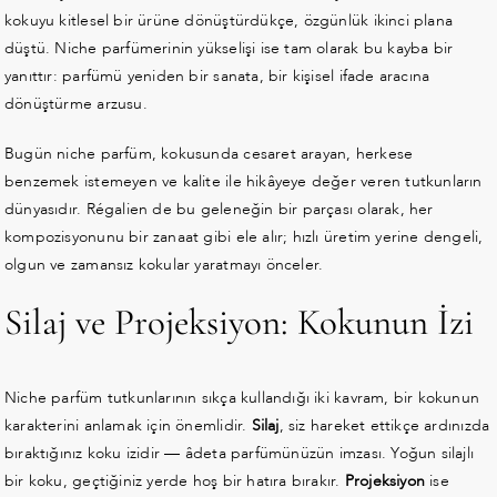
kokuyu kitlesel bir ürüne dönüştürdükçe, özgünlük ikinci plana
düştü. Niche parfümerinin yükselişi ise tam olarak bu kayba bir
yanıttır: parfümü yeniden bir sanata, bir kişisel ifade aracına
dönüştürme arzusu.
Bugün niche parfüm, kokusunda cesaret arayan, herkese
benzemek istemeyen ve kalite ile hikâyeye değer veren tutkunların
dünyasıdır. Régalien de bu geleneğin bir parçası olarak, her
kompozisyonunu bir zanaat gibi ele alır; hızlı üretim yerine dengeli,
olgun ve zamansız kokular yaratmayı önceler.
Silaj ve Projeksiyon: Kokunun İzi
Niche parfüm tutkunlarının sıkça kullandığı iki kavram, bir kokunun
karakterini anlamak için önemlidir.
Silaj
, siz hareket ettikçe ardınızda
bıraktığınız koku izidir — âdeta parfümünüzün imzası. Yoğun silajlı
bir koku, geçtiğiniz yerde hoş bir hatıra bırakır.
Projeksiyon
ise