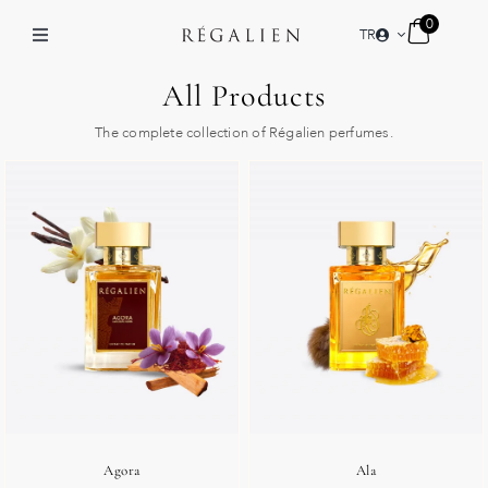
Skip
0
TR
to
Toggle
content
Navigation
All Products
PERFUMES
The complete collection of Régalien perfumes.
COLLECTIONS
NEW ARRIVALS
THE SPIRIT
NICHE PARFÜM
TR
Agora
Ala