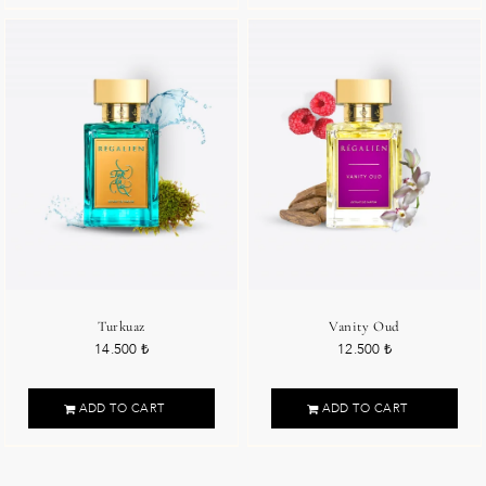
Turkuaz
Vanity Oud
14.500
₺
12.500
₺
ADD TO CART
ADD TO CART