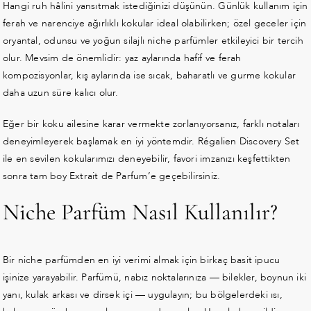
Hangi ruh hâlini yansıtmak istediğinizi düşünün. Günlük kullanım için
ferah ve narenciye ağırlıklı kokular ideal olabilirken; özel geceler için
oryantal, odunsu ve yoğun silajlı niche parfümler etkileyici bir tercih
olur. Mevsim de önemlidir: yaz aylarında hafif ve ferah
kompozisyonlar, kış aylarında ise sıcak, baharatlı ve gurme kokular
daha uzun süre kalıcı olur.
Eğer bir koku ailesine karar vermekte zorlanıyorsanız, farklı notaları
deneyimleyerek başlamak en iyi yöntemdir. Régalien Discovery Set
ile en sevilen kokularımızı deneyebilir, favori imzanızı keşfettikten
sonra tam boy Extrait de Parfum’e geçebilirsiniz.
Niche Parfüm Nasıl Kullanılır?
Bir niche parfümden en iyi verimi almak için birkaç basit ipucu
işinize yarayabilir. Parfümü, nabız noktalarınıza — bilekler, boynun iki
yanı, kulak arkası ve dirsek içi — uygulayın; bu bölgelerdeki ısı,