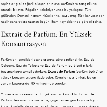
reçineler gibi değerli bileşenler, niche parfümlere zenginlik ve
otantiklik katar. Régalien koleksiyonunda bu yaklaşımı, Türk
gülünden Osmanlı hamam ritüellerine, kavrulmuş Türk kahvesinden
nadir baharatlara uzanan özgün ilham kaynaklarında görebilirsiniz.
Extrait de Parfum: En Yüksek
Konsantrasyon
Parfümler, içerdikleri esans oranına göre sınıflandırılır. Eau de
Cologne, Eau de Toilette ve Eau de Parfum bu ölçeğin farklı
basamaklarını temsil ederken;
Extrait de Parfum
(parfüm özütü) en
yüksek konsantrasyonu ifade eder. Régalien parfümleri, bu en
zengin kategoride, 80 ml hacimde sunulur.
Yüksek esans oranının en büyük avantajı kalıcılıktır. Extrait de
Parfum, ten üzerinde saatlerce, çoğu zaman gün boyu varlığını
korur; kıyafetlerde ve saçta çok daha uzun süre iz bırakır. Ayrıca