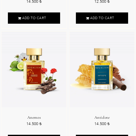
14.500
₺
12.500
₺
ADD TO CART
ADD TO CART
Anemos
Antidote
14.500
₺
14.500
₺