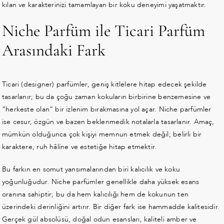
kılan ve karakterinizi tamamlayan bir koku deneyimi yaşatmaktır.
Niche Parfüm ile Ticari Parfüm
Arasındaki Fark
Ticari (designer) parfümler, geniş kitlelere hitap edecek şekilde
tasarlanır; bu da çoğu zaman kokuların birbirine benzemesine ve
“herkeste olan” bir izlenim bırakmasına yol açar. Niche parfümler
ise cesur, özgün ve bazen beklenmedik notalarla tasarlanır. Amaç,
mümkün olduğunca çok kişiyi memnun etmek değil; belirli bir
karaktere, ruh hâline ve estetiğe hitap etmektir.
Bu farkın en somut yansımalarından biri kalıcılık ve koku
yoğunluğudur. Niche parfümler genellikle daha yüksek esans
oranına sahiptir; bu da hem kalıcılığı hem de kokunun ten
üzerindeki derinliğini artırır. Bir diğer fark ise hammadde kalitesidir.
Gerçek gül absolüsü, doğal odun esansları, kaliteli amber ve