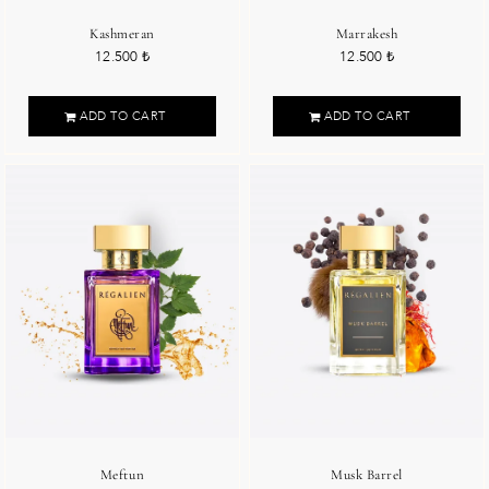
Kashmeran
Marrakesh
12.500
₺
12.500
₺
ADD TO CART
ADD TO CART
Meftun
Musk Barrel