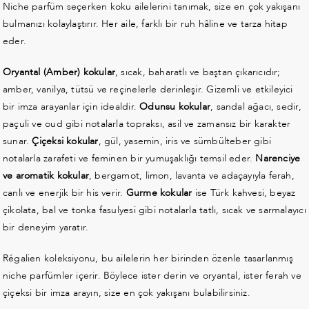
Niche parfüm seçerken koku ailelerini tanımak, size en çok yakışanı
bulmanızı kolaylaştırır. Her aile, farklı bir ruh hâline ve tarza hitap
eder.
Oryantal (Amber) kokular
, sıcak, baharatlı ve baştan çıkarıcıdır;
amber, vanilya, tütsü ve reçinelerle derinleşir. Gizemli ve etkileyici
bir imza arayanlar için idealdir.
Odunsu kokular
, sandal ağacı, sedir,
paçuli ve oud gibi notalarla topraksı, asil ve zamansız bir karakter
sunar.
Çiçeksi kokular
, gül, yasemin, iris ve sümbülteber gibi
notalarla zarafeti ve feminen bir yumuşaklığı temsil eder.
Narenciye
ve aromatik kokular
, bergamot, limon, lavanta ve adaçayıyla ferah,
canlı ve enerjik bir his verir.
Gurme kokular
ise Türk kahvesi, beyaz
çikolata, bal ve tonka fasulyesi gibi notalarla tatlı, sıcak ve sarmalayıcı
bir deneyim yaratır.
Régalien koleksiyonu, bu ailelerin her birinden özenle tasarlanmış
niche parfümler içerir. Böylece ister derin ve oryantal, ister ferah ve
çiçeksi bir imza arayın, size en çok yakışanı bulabilirsiniz.