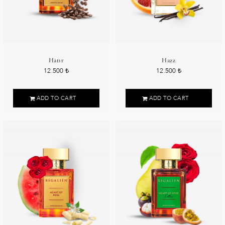
Hatır
Hazz
12.500
₺
12.500
₺
ADD TO CART
ADD TO CART