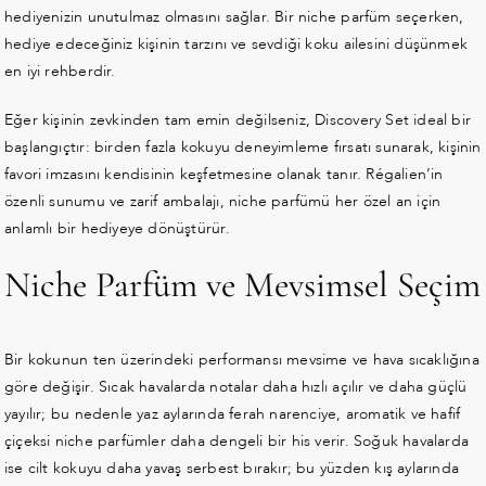
hediyenizin unutulmaz olmasını sağlar. Bir niche parfüm seçerken,
hediye edeceğiniz kişinin tarzını ve sevdiği koku ailesini düşünmek
en iyi rehberdir.
Eğer kişinin zevkinden tam emin değilseniz, Discovery Set ideal bir
başlangıçtır: birden fazla kokuyu deneyimleme fırsatı sunarak, kişinin
favori imzasını kendisinin keşfetmesine olanak tanır. Régalien’in
özenli sunumu ve zarif ambalajı, niche parfümü her özel an için
anlamlı bir hediyeye dönüştürür.
Niche Parfüm ve Mevsimsel Seçim
Bir kokunun ten üzerindeki performansı mevsime ve hava sıcaklığına
göre değişir. Sıcak havalarda notalar daha hızlı açılır ve daha güçlü
yayılır; bu nedenle yaz aylarında ferah narenciye, aromatik ve hafif
çiçeksi niche parfümler daha dengeli bir his verir. Soğuk havalarda
ise cilt kokuyu daha yavaş serbest bırakır; bu yüzden kış aylarında