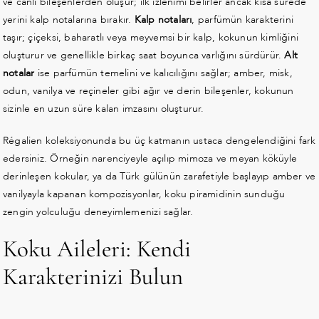
ve canlı bileşenlerden oluşur; ilk izlenimi belirler ancak kısa sürede
yerini kalp notalarına bırakır.
Kalp notaları
, parfümün karakterini
taşır; çiçeksi, baharatlı veya meyvemsi bir kalp, kokunun kimliğini
oluşturur ve genellikle birkaç saat boyunca varlığını sürdürür.
Alt
notalar
ise parfümün temelini ve kalıcılığını sağlar; amber, misk,
odun, vanilya ve reçineler gibi ağır ve derin bileşenler, kokunun
sizinle en uzun süre kalan imzasını oluşturur.
Régalien koleksiyonunda bu üç katmanın ustaca dengelendiğini fark
edersiniz. Örneğin narenciyeyle açılıp mimoza ve meyan köküyle
derinleşen kokular, ya da Türk gülünün zarafetiyle başlayıp amber ve
vanilyayla kapanan kompozisyonlar, koku piramidinin sunduğu
zengin yolculuğu deneyimlemenizi sağlar.
Koku Aileleri: Kendi
Karakterinizi Bulun