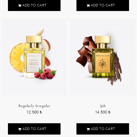
ADD TO CART
ADD TO CART
Regularly Irregular
Şah
12.500
₺
14.500
₺
ADD TO CART
ADD TO CART