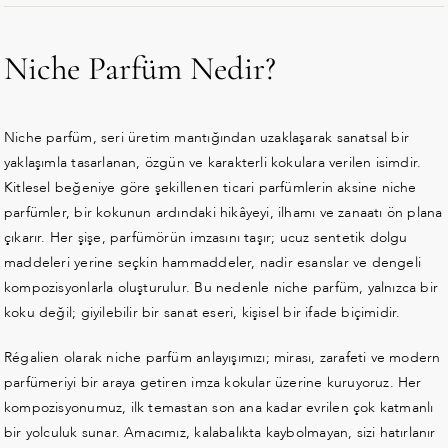
Niche Parfüm Nedir?
Niche parfüm, seri üretim mantığından uzaklaşarak sanatsal bir
yaklaşımla tasarlanan, özgün ve karakterli kokulara verilen isimdir.
Kitlesel beğeniye göre şekillenen ticari parfümlerin aksine niche
parfümler, bir kokunun ardındaki hikâyeyi, ilhamı ve zanaatı ön plana
çıkarır. Her şişe, parfümörün imzasını taşır; ucuz sentetik dolgu
maddeleri yerine seçkin hammaddeler, nadir esanslar ve dengeli
kompozisyonlarla oluşturulur. Bu nedenle niche parfüm, yalnızca bir
koku değil; giyilebilir bir sanat eseri, kişisel bir ifade biçimidir.
Régalien olarak niche parfüm anlayışımızı; mirası, zarafeti ve modern
parfümeriyi bir araya getiren imza kokular üzerine kuruyoruz. Her
kompozisyonumuz, ilk temastan son ana kadar evrilen çok katmanlı
bir yolculuk sunar. Amacımız, kalabalıkta kaybolmayan, sizi hatırlanır