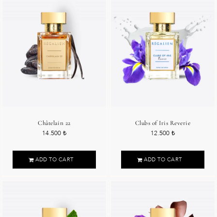
Châtelain 22
Clubs of Iris Reverie
14.500
₺
12.500
₺
ADD TO CART
ADD TO CART