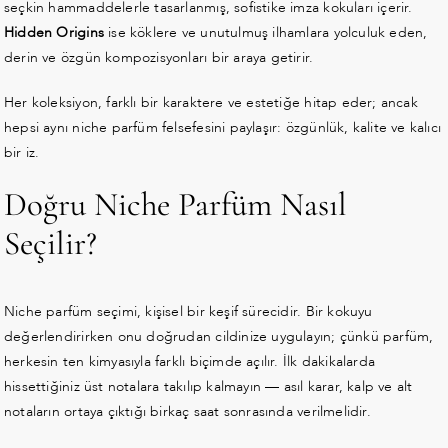
seçkin hammaddelerle tasarlanmış, sofistike imza kokuları içerir.
Hidden Origins
ise köklere ve unutulmuş ilhamlara yolculuk eden,
derin ve özgün kompozisyonları bir araya getirir.
Her koleksiyon, farklı bir karaktere ve estetiğe hitap eder; ancak
hepsi aynı niche parfüm felsefesini paylaşır: özgünlük, kalite ve kalıcı
bir iz.
Doğru Niche Parfüm Nasıl
Seçilir?
Niche parfüm seçimi, kişisel bir keşif sürecidir. Bir kokuyu
değerlendirirken onu doğrudan cildinize uygulayın; çünkü parfüm,
herkesin ten kimyasıyla farklı biçimde açılır. İlk dakikalarda
hissettiğiniz üst notalara takılıp kalmayın — asıl karar, kalp ve alt
notaların ortaya çıktığı birkaç saat sonrasında verilmelidir.